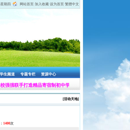
 星期四
网站首页
·
加入收藏
·
设为首页
·
繁體中文
学生频道
专题专栏
资源中心
强联手打造精品寄宿制初中学校。
办学宗旨：
施惠于学生，取信
[活动天地]
览：
1400
次