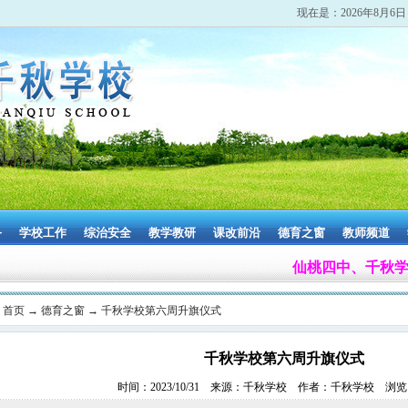
现在是：2026
年8月6日
务
学校工作
综治安全
教学教研
课改前沿
德育之窗
教师频道
仙桃四中、千秋学校强
：
首页
→
德育之窗
→
千秋学校第六周升旗仪式
千秋学校第六周升旗仪式
时间：2023/10/31 来源：千秋学校 作者：千秋学校 浏