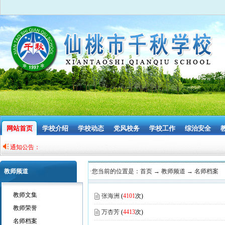
网站首页
学校介绍
学校动态
党风校务
学校工作
综治安全
通知公告：
教师频道
·您当前的位置是：
首页
→
教师频道
→
名师档案
教师文集
张海洲
(
4101
次)
教师荣誉
万杏芳
(
4413
次)
名师档案