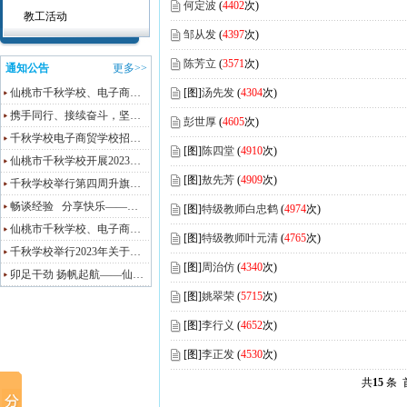
何定波
(
4402
次)
教工活动
邹从发
(
4397
次)
陈芳立
(
3571
次)
通知公告
更多>>
仙桃市千秋学校、电子商…
[图]
汤先发
(
4304
次)
携手同行、接续奋斗，坚…
彭世厚
(
4605
次)
千秋学校电子商贸学校招…
[图]
陈四堂
(
4910
次)
仙桃市千秋学校开展2023…
[图]
敖先芳
(
4909
次)
千秋学校举行第四周升旗…
畅谈经验 分享快乐——…
[图]
特级教师白忠鹤
(
4974
次)
仙桃市千秋学校、电子商…
[图]
特级教师叶元清
(
4765
次)
千秋学校举行2023年关于…
[图]
周治仿
(
4340
次)
卯足干劲 扬帆起航——仙…
[图]
姚翠荣
(
5715
次)
[图]
李行义
(
4652
次)
[图]
李正发
(
4530
次)
共
15
条 